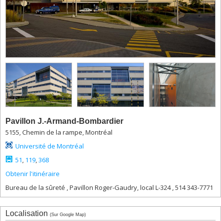
2450,
boul.
Édouard-
Montpetit
(pavillon
Thérèse-
Casgrain),
résidences
2910,
boul.
Édouard-
Montpetit
3032-
Pavillon J.-Armand-Bombardier
3034,
5155, Chemin de la rampe, Montréal
boul.
Université de Montréal
Édouard-
Montpetit
51
,
119
,
368
3050-
Obtenir l'itinéraire
3060,
boul.
Bureau de la sûreté , Pavillon Roger-Gaudry, local L-324 , 514 343-7771
Édouard-
Montpetit
Localisation
3200,
(Sur Google Map)