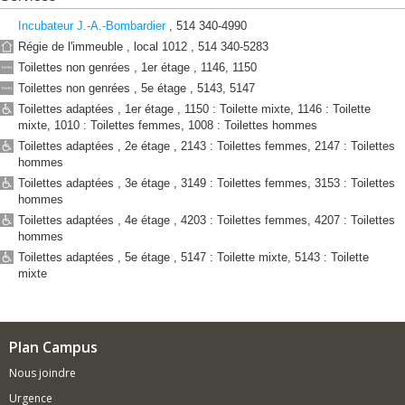
av.
du
Incubateur J.-A.-Bombardier
, 514 340-4990
Parc
Régie de l'immeuble , local 1012 , 514 340-5283
7101,
Toilettes non genrées , 1er étage , 1146, 1150
av.
Toilettes non genrées , 5e étage , 5143, 5147
du
Parc
Toilettes adaptées , 1er étage , 1150 : Toilette mixte, 1146 : Toilette
mixte, 1010 : Toilettes femmes, 1008 : Toilettes hommes
Centre
d'éducation
Toilettes adaptées , 2e étage , 2143 : Toilettes femmes, 2147 : Toilettes
physique
hommes
et
Toilettes adaptées , 3e étage , 3149 : Toilettes femmes, 3153 : Toilettes
des
hommes
sports
Toilettes adaptées , 4e étage , 4203 : Toilettes femmes, 4207 : Toilettes
(CEPSUM)
hommes
Centre
Toilettes adaptées , 5e étage , 5147 : Toilette mixte, 5143 : Toilette
des
mixte
technologies
de
fabrication
en
Plan Campus
aérospatiale
(CTFA)
Nous joindre
Complexe
Urgence
des