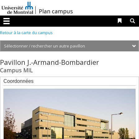
Passer
au
/
Plan campus
contenu
Liens 
R
Menu
Retour à la carte du campus
S
2101,
Pavillon J.-Armand-Bombardier
boul.
Campus MIL
Édouard-
Montpetit
Coordonnées
2350,
boul.
Édouard-
Montpetit,
résidences
2442,
boul.
Édouard-
Montpetit,
résidences