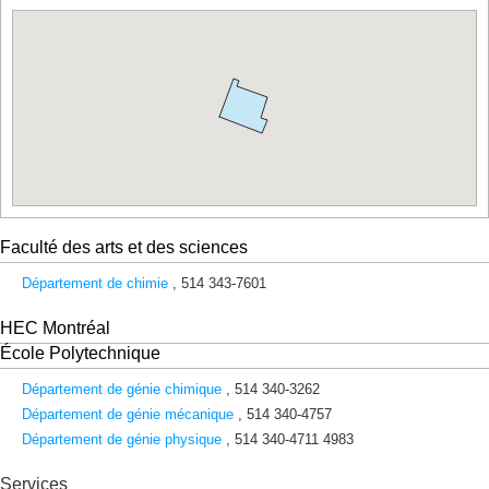
rue
Jean-
Brillant
3333,
ch.
Queen-
Mary
3525,
ch.
Queen-
Mary
3744,
Faculté des arts et des sciences
rue
Jean-
Département de chimie
, 514 343-7601
Brillant
HEC Montréal
520,
ch.
École Polytechnique
de
la
Département de génie chimique
, 514 340-3262
Côte-
Département de génie mécanique
, 514 340-4757
Sainte-
Département de génie physique
, 514 340-4711 4983
Catherine
7077,
Services