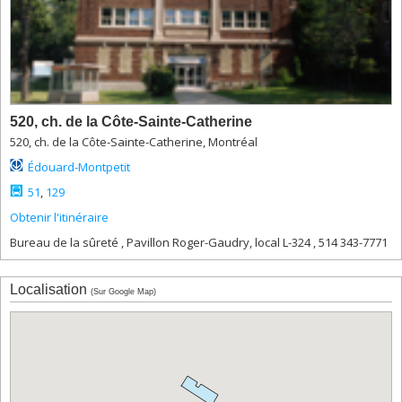
2450,
boul.
Édouard-
Montpetit
(pavillon
Thérèse-
Casgrain),
520, ch. de la Côte-Sainte-Catherine
résidences
520, ch. de la Côte-Sainte-Catherine, Montréal
2910,
boul.
Édouard-Montpetit
Édouard-
51
,
129
Montpetit
Obtenir l'itinéraire
3032-
3034,
Bureau de la sûreté , Pavillon Roger-Gaudry, local L-324 , 514 343-7771
boul.
Édouard-
Montpetit
Localisation
(Sur Google Map)
3050-
3060,
boul.
Édouard-
Montpetit
3200,