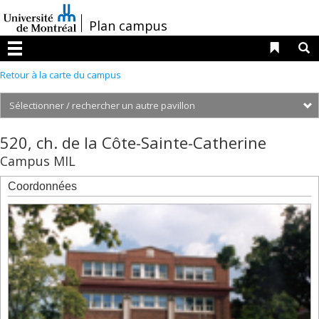
Passer
au
/
Plan campus
contenu
Liens 
R
Menu
Retour à la carte du campus
S
2101,
520, ch. de la Côte-Sainte-Catherine
boul.
Campus MIL
Édouard-
Montpetit
Coordonnées
2350,
boul.
Édouard-
Montpetit,
résidences
2442,
boul.
Édouard-
Montpetit,
résidences