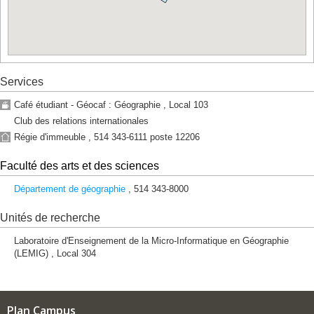
rue
Jean-
Brillant
3333,
ch.
Queen-
Services
Mary
3525,
Café étudiant - Géocaf : Géographie , Local 103
ch.
Club des relations internationales
Queen-
Régie d'immeuble , 514 343-6111 poste 12206
Mary
3744,
Faculté des arts et des sciences
rue
Jean-
Département de géographie
, 514 343-8000
Brillant
520,
Unités de recherche
ch.
de
Laboratoire d'Enseignement de la Micro-Informatique en Géographie
la
(LEMIG) , Local 304
Côte-
Sainte-
Catherine
7077,
Plan Campus