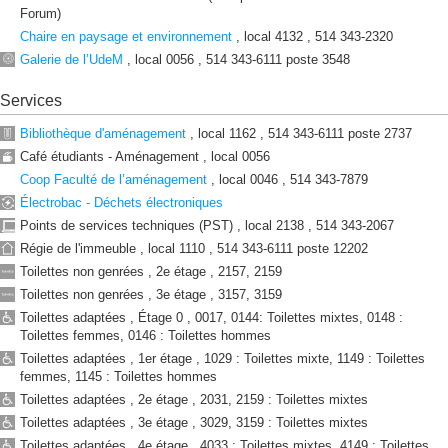
av.
Forum)
du
Chaire en paysage et environnement
, local 4132 , 514 343-2320
Parc
Galerie de l’UdeM
, local 0056 , 514 343-6111 poste 3548
7101,
av.
du
Services
Parc
Bibliothèque d'aménagement
, local 1162 , 514 343-6111 poste 2737
888
Café étudiants - Aménagement , local 0056
boulevard
de
Coop Faculté de l’aménagement
, local 0046 , 514 343-7879
Maisonneuve
Électrobac - Déchets électroniques
Est
Points de services techniques (PST) , local 2138 , 514 343-2067
Centre
Régie de l'immeuble , local 1110 , 514 343-6111 poste 12202
d'éducation
Toilettes non genrées , 2e étage , 2157, 2159
physique
et
Toilettes non genrées , 3e étage , 3157, 3159
des
Toilettes adaptées , Étage 0 , 0017, 0144: Toilettes mixtes, 0148 :
sports
Toilettes femmes, 0146 : Toilettes hommes
(CEPSUM)
Toilettes adaptées , 1er étage , 1029 : Toilettes mixte, 1149 : Toilettes
Centre
femmes, 1145 : Toilettes hommes
des
Toilettes adaptées , 2e étage , 2031, 2159 : Toilettes mixtes
technologies
Toilettes adaptées , 3e étage , 3029, 3159 : Toilettes mixtes
de
fabrication
Toilettes adaptées , 4e étage , 4033 : Toilettes mixtes, 4149 : Toilettes