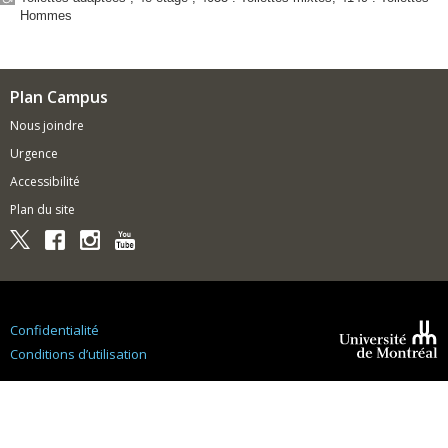
en
Hommes
aérospatiale
(CTFA)
Complexe
des
Plan Campus
sciences
Nous joindre
Garage
Louis-
Urgence
Colin
Accessibilité
HEC
Plan du site
Montréal
-
Édifice
Decelles
HEC
Montréal
-
Confidentialité
Édifice
Conditions d’utilisation
Lise-
Université de
Montréal
et-
Giuseppe-
Racanelli
Pavillon