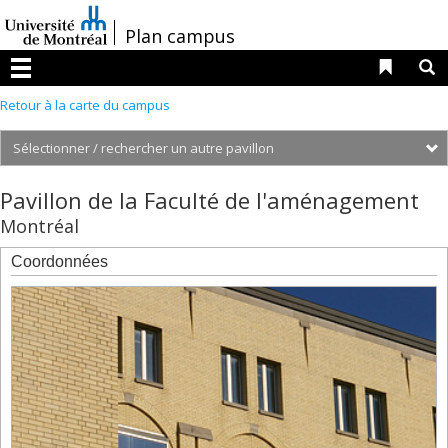
Passer
au
/
Plan campus
contenu
Liens 
R
Menu
Retour à la carte du campus
S
2101,
Pavillon de la Faculté de l'aménagement
boul.
Montréal
Édouard-
Montpetit
Coordonnées
2350,
boul.
Édouard-
Montpetit,
résidences
2442,
boul.
Édouard-
Montpetit,
résidences