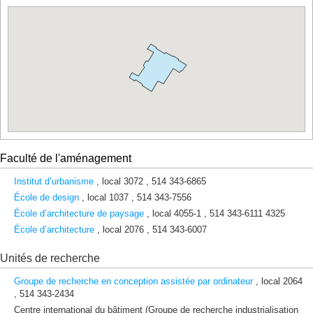
rue
Jean-
Brillant
3333,
ch.
Queen-
Mary
3525,
ch.
Queen-
Mary
3744,
Faculté de l'aménagement
rue
Jean-
Institut d’urbanisme
, local 3072 , 514 343-6865
Brillant
École de design
, local 1037 , 514 343-7556
520,
École d’architecture de paysage
, local 4055-1 , 514 343-6111 4325
ch.
École d’architecture
, local 2076 , 514 343-6007
de
la
Unités de recherche
Côte-
Sainte-
Groupe de recherche en conception assistée par ordinateur
, local 2064
Catherine
, 514 343-2434
7077,
Centre international du bâtiment (Groupe de recherche industrialisation