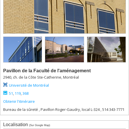
2450,
boul.
Édouard-
Montpetit
(pavillon
Thérèse-
Casgrain),
résidences
2910,
boul.
Édouard-
Montpetit
3032-
Pavillon de la Faculté de l'aménagement
3034,
2940, ch. de la Côte Ste-Catherine, Montréal
boul.
Université de Montréal
Édouard-
Montpetit
51
,
119
,
368
3050-
Obtenir l'itinéraire
3060,
boul.
Bureau de la sûreté , Pavillon Roger-Gaudry, local L-324 , 514 343-7771
Édouard-
Montpetit
Localisation
3200,
(Sur Google Map)