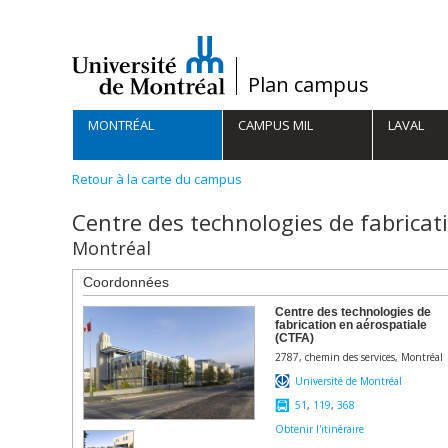
Passer
au
contenu
/
Plan campus
Navigation
MONTRÉAL
CAMPUS MIL
LAVAL
principale
Retour à la carte du campus
Centre des technologies de fabricat
Montréal
Coordonnées
Centre des technologies de
fabrication en aérospatiale
(CTFA)
2787, chemin des services, Montréal
Université de Montréal
51
,
119
,
368
Obtenir l'itinéraire