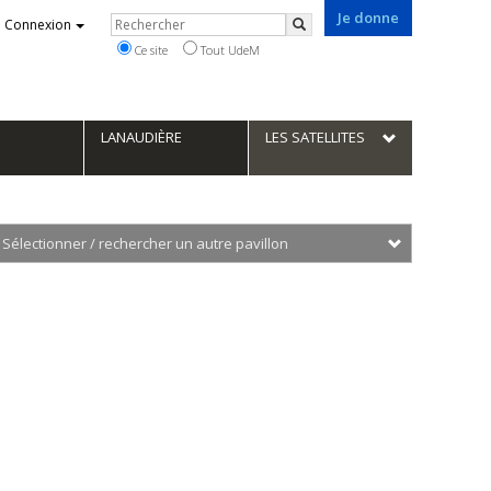
Je donne
Rechercher
Connexion
Rechercher
Ce site
Tout UdeM
LANAUDIÈRE
LES SATELLITES
Sélectionner 
101,
oul.
douard-
ontpetit
350,
oul.
douard-
ontpetit,
ésidences
442,