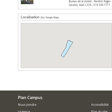
Bureau de la sûreté , Pavillon Roger-
Gaudry, local L-324 , 514 343-7771
Localisation
(Sur Google Map)
Plan Campus
Nous joindre
Accessibilité
Urgence
Plan du site