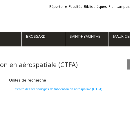
Liens
Répertoire
Facultés
Bibliothèques
Plan campus
externes
BROSSARD
SAINT-HYACINTHE
MAURICIE
ion en aérospatiale (CTFA)
2
Unités de recherche
b
É
Centre des technologies de fabrication en aérospatiale (CTFA)
M
2
b
É
M
r
2