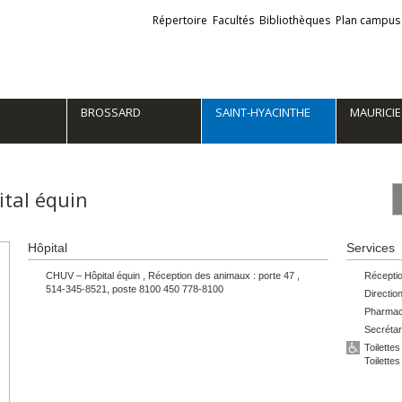
Liens
Répertoire
Facultés
Bibliothèques
Plan campus
externes
BROSSARD
SAINT-HYACINTHE
MAURICIE
ital équin
1
Hôpital
Services
a
d
CHUV – Hôpital équin , Réception des animaux : porte 47 ,
Réceptio
V
514-345-8521, poste 8100 450 778-8100
Directio
1
Pharmaci
a
Secrétar
d
Toilette
V
Toilett
1
a