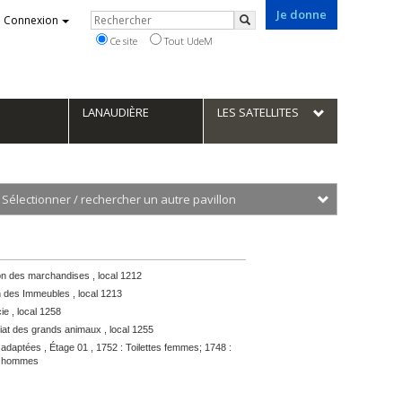
Je donne
Rechercher
Connexion
Rechercher
Ce site
Tout UdeM
LANAUDIÈRE
LES SATELLITES
Sélectionner 
320,
v.
es
n des marchandises , local 1212
étérinaires
n des Immeubles , local 1213
325,
e , local 1258
v.
iat des grands animaux , local 1255
es
s adaptées , Étage 01 , 1752 : Toilettes femmes; 1748 :
étérinaires
es hommes
425,
v.