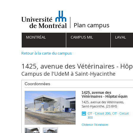
Passer
au
contenu
/
Plan campus
Navigation
MONTRÉAL
CAMPUS MIL
LAVAL
principale
Retour à la carte du campus
1425, avenue des Vétérinaires - Hôp
Campus de l'UdeM à Saint-Hyacinthe
Coordonnées
1425, avenue des
Vétérinaires - Hôpital équin
1425, avenue des Vétérinaires,
Saint-Hyacinthe, J2S 8H5
CIT - Circuit 200
,
CIT - Circuit
300
Obtenir l'itinéraire