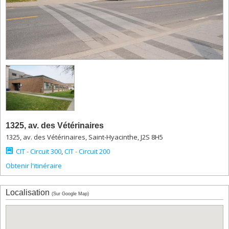
des
animaux
de
la
ferme
1425,
avenue
des
Vétérinaires
-
Hôpital
équin
1425,
1325, av. des Vétérinaires
avenue
1325, av. des Vétérinaires, Saint-Hyacinthe, J2S 8H5
des
Vétérinaires
CIT - Circuit 300
,
CIT - Circuit 200
-
Obtenir l'itinéraire
Hôpital
équin
(boiterie)
Localisation
(Sur Google Map)
1500,
av.
des
Vétérinaires