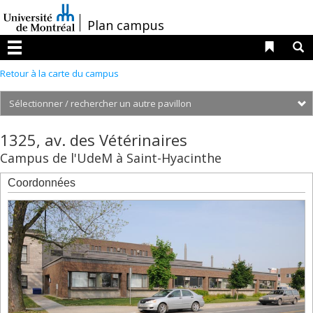
Passer
au
/
Plan campus
contenu
Liens 
R
Menu
Retour à la carte du campus
S
1320,
1325, av. des Vétérinaires
av.
Campus de l'UdeM à Saint-Hyacinthe
des
Vétérinaires
Coordonnées
1325,
av.
des
Vétérinaires
1425,
av.
des
Vétérinaires
-
Hôpital